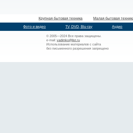
Крупная бытовая техника
Малая бытовая техник
Фото и видео
TV, DVD, Blu-ray
Аудио
© 2005—2024 Все права защищены.
e-mail:
vadimko@list.ru
Использование материалов с сайта
без письменного разрешения запрещено