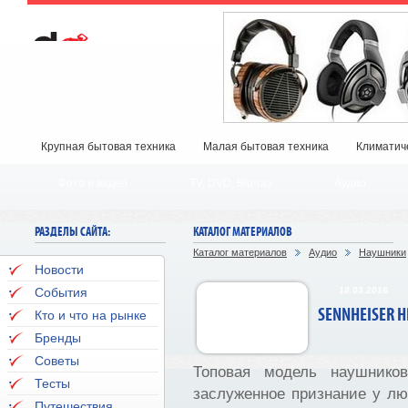
Крупная бытовая техника
Малая бытовая техника
Климатич
Фото и видео
TV, DVD, Blu-ray
Аудио
РАЗДЕЛЫ САЙТА:
КАТАЛОГ МАТЕРИАЛОВ
Каталог материалов
Аудио
Наушники
Новости
События
18.03.2016
SENNHEISER H
Кто и что на рынке
Бренды
Советы
Топовая модель наушнико
Тесты
заслуженное признание у л
Путешествия