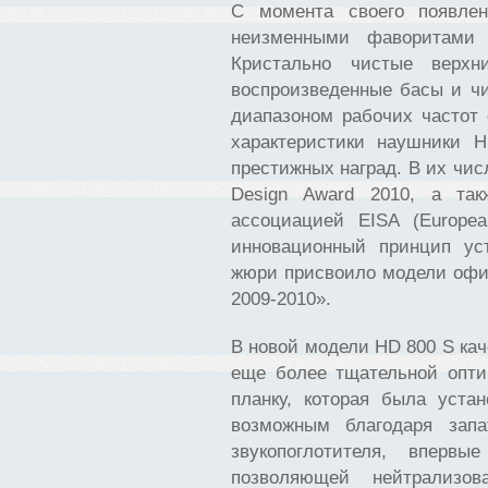
С момента своего появле
неизменными фаворитами
Кристально чистые верхн
воспроизведенные басы и чи
диапазоном рабочих частот
характеристики наушники 
престижных наград. В их числ
Design Award 2010, а та
ассоциацией EISA (Europea
инновационный принцип ус
жюри присвоило модели офи
2009-2010».
В новой модели HD 800 S кач
еще более тщательной опти
планку, которая была уста
возможным благодаря запа
звукопоглотителя, впер
позволяющей нейтрализо