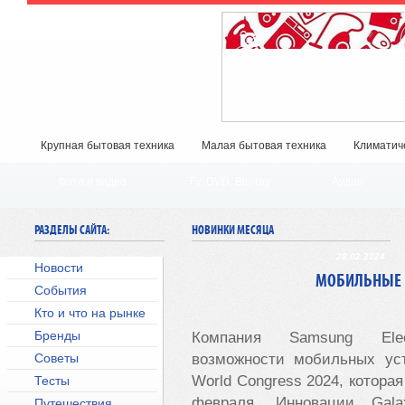
Крупная бытовая техника
Малая бытовая техника
Климатич
Фото и видео
TV, DVD, Blu-ray
Аудио
РАЗДЕЛЫ САЙТА:
НОВИНКИ МЕСЯЦА
28.02.2024
Новости
МОБИЛЬНЫЕ 
События
Кто и что на рынке
Бренды
Компания
Samsung
Ele
Советы
возможности мобильных ус
World
Congress
2024, которая
Тесты
февраля. Инновации
Gala
Путешествия