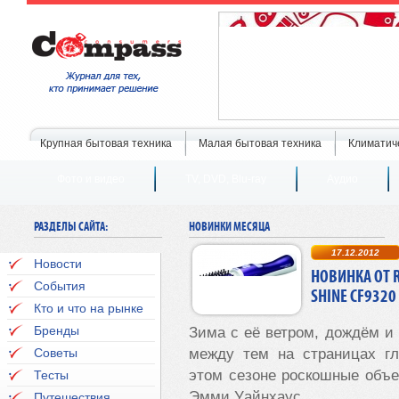
Крупная бытовая техника
Малая бытовая техника
Климатич
Фото и видео
TV, DVD, Blu-ray
Аудио
РАЗДЕЛЫ САЙТА:
НОВИНКИ МЕСЯЦА
17.12.2012
Новости
НОВИНКА ОТ 
События
SHINE CF9320
Кто и что на рынке
Бренды
Зима с её ветром, дождём и 
Советы
между тем на страницах г
этом сезоне роскошные объ
Тесты
Эмми Уайнхаус.
Путешествия