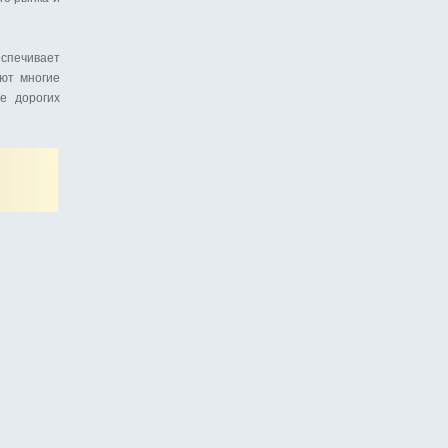
еспечивает
уют многие
е дорогих