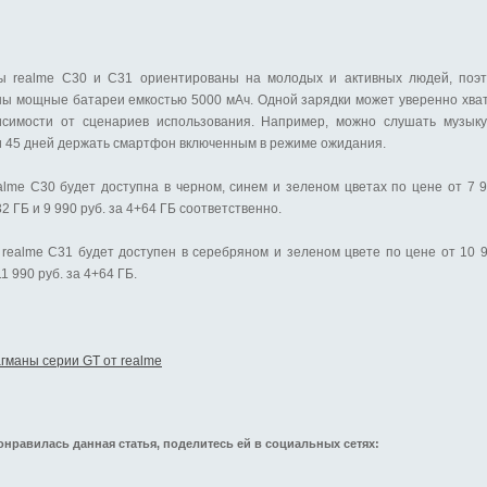
 realme C30 и C31 ориентированы на молодых и активных людей, поэт
ны мощные батареи емкостью 5000 мАч. Одной зарядки может уверенно хват
исимости от сценариев использования. Например, можно слушать музыку
и 45 дней держать смартфон включенным в режиме ожидания.
lme C30 будет доступна в черном, синем и зеленом цветах по цене от 7 9
2 ГБ и 9 990 руб. за 4+64 ГБ соответственно.
realme C31 будет доступен в серебряном и зеленом цвете по цене от 10 9
1 990 руб. за 4+64 ГБ.
гманы серии GT от realme
онравилась данная статья, поделитесь ей в социальных сетях: