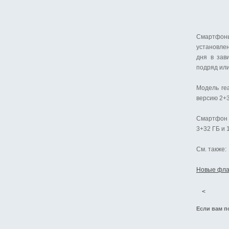
Смартфоны
установле
дня в зав
подряд ил
Модель rea
версию 2+3
Смартфон 
3+32 ГБ и 1
См. также:
Новые фла
<
Если вам п