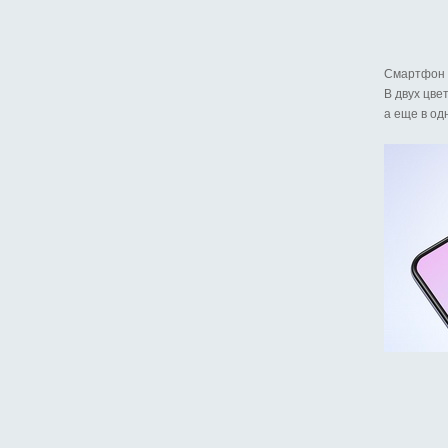
Смартфон r
В двух цве
а еще в од