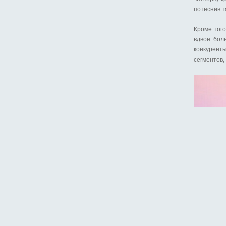
потеснив т
Кроме того
вдвое бол
конкурент
сегментов,