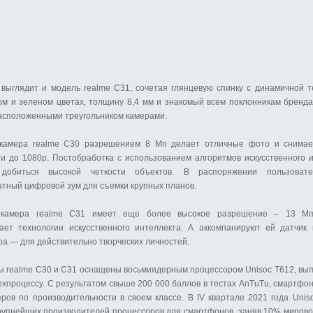
выглядит и модель realme C31, сочетая глянцевую спинку с динамичной т
ом и зеленом цветах, толщину 8,4 мм и знакомый всем поклонникам бренд
расположенными треугольником камерами.
камера realme C30 разрешением 8 Мп делает отличные фото и снимае
и до 1080p. Постобработка с использованием алгоритмов искусственного 
 добиться высокой четкости объектов. В распоряжении пользоват
атный цифровой зум для съемки крупных планов.
 камера realme C31 имеет еще более высокое разрешение – 13 М
ает технологии искусственного интеллекта. А аккомпанируют ей датчик
а — для действительно творческих личностей.
 realme C30 и C31 оснащены восьмиядерным процессором Unisoc T612, в
ехпроцессу. С результатом свыше 200 000 баллов в тестах AnTuTu, смартфо
ров по производительности в своем классе. В IV квартале 2021 года Unis
крупнейших производителей процессоров для смартфонов, заняв 10% мирово