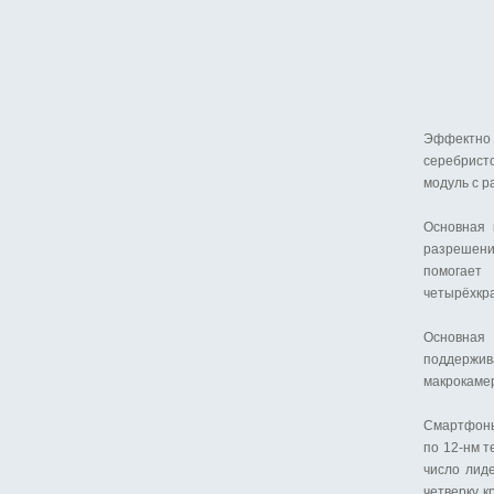
Эффектно 
серебрист
модуль с 
Основная 
разрешени
помогает
четырёхкр
Основная
поддержив
макрокамер
Смартфоны
по 12-нм т
число лиде
четверку 