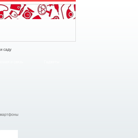
 и саду
ония и связь
Гаджеты
смартфоны