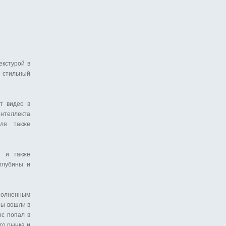
екстурой в
а стильный
т видео в
интеллекта
еля также
п и также
 глубины и
ыполненным
ны вошли в
oc попал в
го рынка и