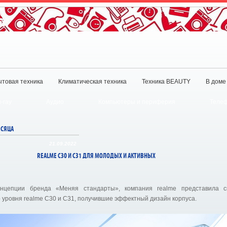
товая техника
Климатическая техника
Техника BEAUTY
В доме
u-ray
Аудио
Компьютеры и периферия
Телеф
ЕСЯЦА
21.09.2022
REALME C30 И С31 ДЛЯ МОЛОДЫХ И АКТИВНЫХ
онцепции бренда «Меняя стандарты», компания realme представила 
 уровня realme C30 и C31, получившие эффектный дизайн корпуса.