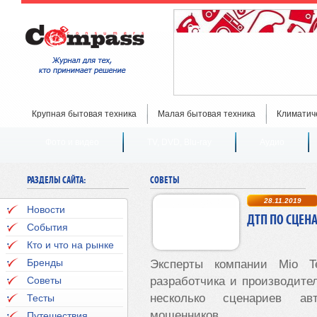
Крупная бытовая техника
Малая бытовая техника
Климатич
Фото и видео
TV, DVD, Blu-ray
Аудио
РАЗДЕЛЫ САЙТА:
СОВЕТЫ
28.11.2019
Новости
ДТП ПО СЦЕН
События
Кто и что на рынке
Бренды
Эксперты компании Mio T
Советы
разработчика и производите
несколько сценариев ав
Тесты
мошенников.
Путешествия