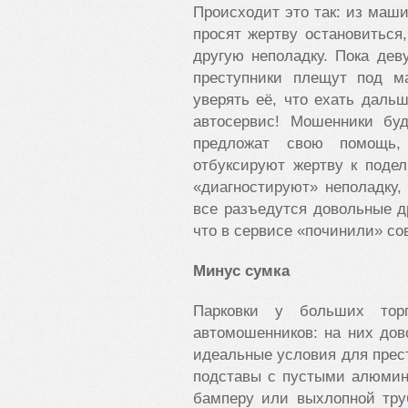
Происходит это так: из маш
просят жертву остановиться
другую неполадку. Пока дев
преступники плещут под м
уверять её, что ехать дальш
автосервис! Мошенники бу
предложат свою помощь,
отбуксируют жертву к подел
«диагностируют» неполадку, 
все разъедутся довольные др
что в сервисе «починили» с
Минус сумка
Парковки у больших тор
автомошенников: на них дов
идеальные условия для прес
подставы с пустыми алюмин
бамперу или выхлопной тру