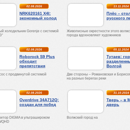
02.08.2026
13.11.2024
NRK620161 X4I:
Плёс – сто
экономный холод
русского п
ый холодильник
Gorenje
с с
истемой
Живописные окрестности этого волжс
0°
города вдохновляют художников
02.08.2026
05.11.2024
Roborock S9 Plus
Тутаев: гор
обходит
разделенн
препятствия
Волгой
сос с продвинутой системой
Две стороны – Романовская и Борисо
на разных берегах реки
02.08.2026
31.10.2024
Overdrive 34A712Q:
Тверь – в 
создан для побед
дверь
нитор
DIGMA
в ультрашироком
Волжский город на
WQHD