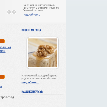
За 15 лет мы познакомили
читателей с сотнями новинок
бытовой техники
подробнее...
РЕЦЕПТ МЕСЯЦА:
рай на
сии
Изысканный холодный десерт
родом из солнечной Италии
ё
подробнее...
и
НАШИ КОНКУРСЫ:
стров-град