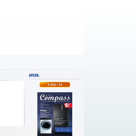
АРХИВ:
6 (88) / 19