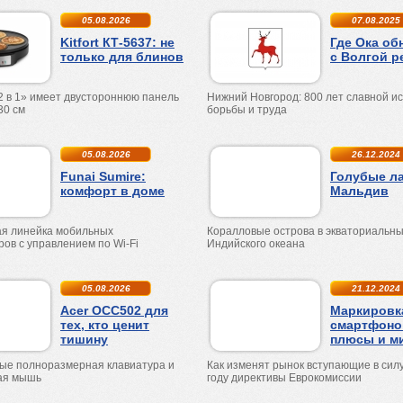
05.08.2026
07.08.2025
Kitfort КТ-5637: не
Где Ока об
только для блинов
с Волгой р
2 в 1» имеет двустороннюю панель
Нижний Новгород: 800 лет славной и
30 см
борьбы и труда
05.08.2026
26.12.2024
Funai Sumire:
Голубые л
комфорт в доме
Мальдив
я линейка мобильных
Коралловые острова в экваториальны
ров с управлением по
Wi
-
Fi
Индийского океана
05.08.2026
21.12.2024
Acer OCC502 для
Маркировк
тех, кто ценит
смартфоно
тишину
плюсы и м
ые полноразмерная клавиатура и
Как изменят рынок вступающие в силу
ая мышь
году директивы Еврокомиссии