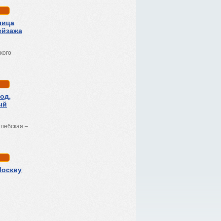
лица
ейзажа
кого
од,
ый
глебская –
Москву