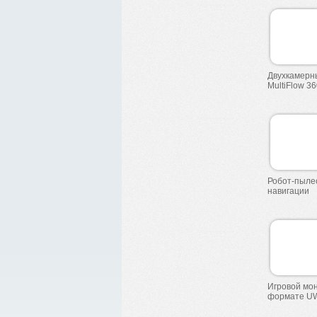
Двухкамерн
MultiFlow
36
Робот-пыле
навигации
Игровой мо
формате
U