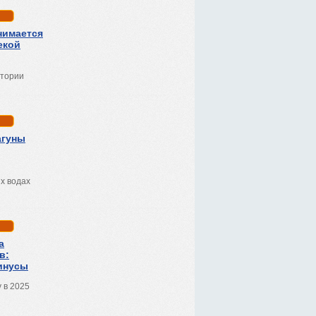
нимается
екой
стории
агуны
х водах
а
в:
инусы
 в 2025