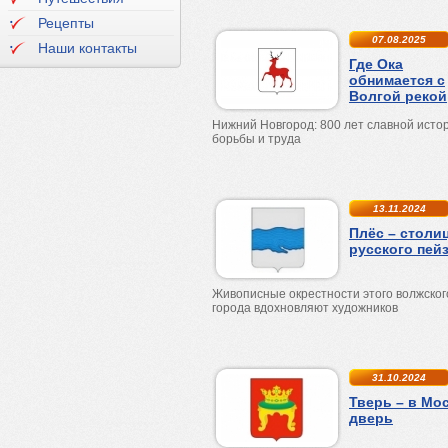
Рецепты
07.08.2025
Наши контакты
Где Ока
обнимается с
Волгой рекой
Нижний Новгород: 800 лет славной исто
борьбы и труда
13.11.2024
Плёс – столи
русского пей
Живописные окрестности этого волжског
города вдохновляют художников
31.10.2024
Тверь – в Мо
дверь