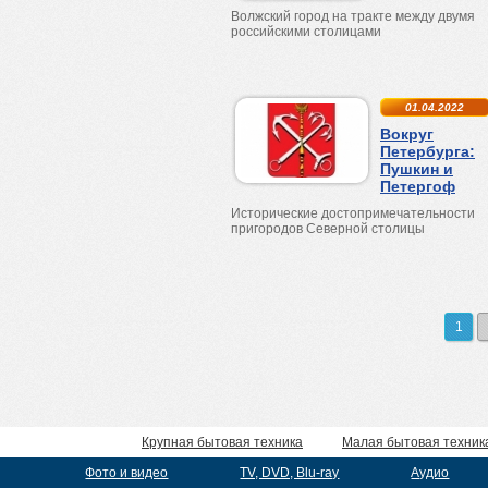
Волжский город на тракте между двумя
российскими столицами
01.04.2022
Вокруг
Петербурга:
Пушкин и
Петергоф
Исторические достопримечательности
пригородов Северной столицы
1
Крупная бытовая техника
Малая бытовая техник
Фото и видео
TV, DVD, Blu-ray
Аудио