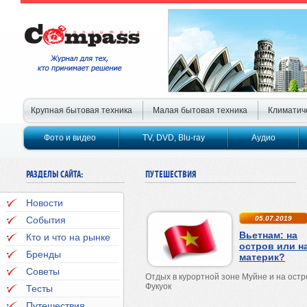
Крупная бытовая техника
Малая бытовая техника
Климатич
Фото и видео
TV, DVD, Blu-ray
Аудио
РАЗДЕЛЫ САЙТА:
ПУТЕШЕСТВИЯ
Новости
События
05.07.2019
Вьетнам: на
Кто и что на рынке
остров или н
Бренды
материк?
Советы
Отдых в курортной зоне Муйне и на остр
Фукуок
Тесты
Путешествия