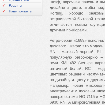
шкаф, варочная панель и в
Рецепты
дизайне и цвете, чтобы пр
Наши контакты
Körting, хорошо знаком
встраиваемой бытовой техни
отличаются новым функци
другими приборами.
Ретро-серия «1889» пополн
духового шкафа: это модель
RN – матовый черный, RI 
популярную ретро-серию –
печи KMI 482 (четыре вари
античный белый, RC – медь
цветовых решений неслучаен
по дизайну и цвету с други
Например, новая микровол
электрическим духовым шка
поверхностями HG 7115 и HG
6930 RN. А микроволновая п