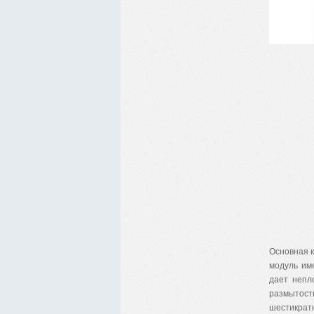
Основная к
модуль им
дает непл
размытост
шестикратн