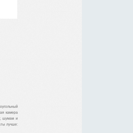
коугольный
ая камера
у, шумам и
аты лучше: