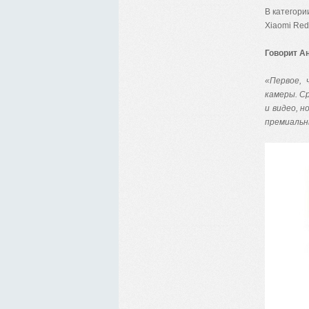
В категори
Xiaomi Red
Говорит А
«Первое, 
камеры. С
и видео, н
премиальн