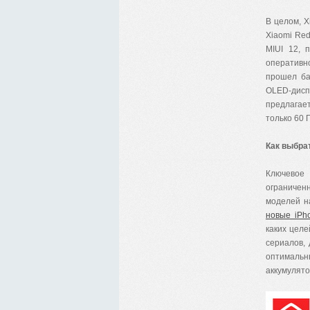
В целом, X
Xiaomi Red
MIUI 12, 
оперативн
прошел ба
OLED-дисп
предлагает
только 60 Г
Как выбра
Ключевое
ограничен
моделей н
новые iPh
каких целе
сериалов,
оптимальн
аккумулято