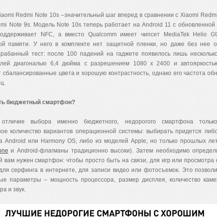
iaomi Redmi Note 10s –значительный шаг вперед в сравнении с Xiaomi Redmi
mi Note 9s. Модель Note 10s теперь работает на Android 11 с обновленной
поддерживает NFC, а вместо Qualcomm имеет чипсет MediaTek Helio G
ой памяти. У него в комплекте нет защитной пленки, но даже без нее 
рабанный тест: после 100 падений на гаджете появилось лишь нескольк
лей диагональю 6,4 дюйма с разрешением 1080 x 2400 и автояркость
 сбалансированные цвета и хорошую контрастность, однако его частота об
ц.
ть бюджетный смартфон?
 отличие выбора именно бюджетного, недорогого смартфона толь
ное количество вариантов операционной системы: выбирать придется либ
а Android или Harmony OS, либо из моделей Apple, но только прошлых ле
one
и Android-флагманы традиционно высоки). Затем необходимо определ
й вам нужен смартфон: чтобы просто быть на связи, для игр или просмотра
 для серфинга в интернете, для записи видео или фотосъемок. Это позвол
ые параметры – мощность процессора, размер дисплея, количество каме
ра и звук.