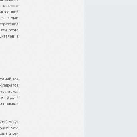
 качества
итованной
тся самым
 отражения
аты этого
бителей в
рублей все
х гаджетов
трической
 от 6 до 7
ронтальной
део) могут
Redmi Note
Plus 9 Pro