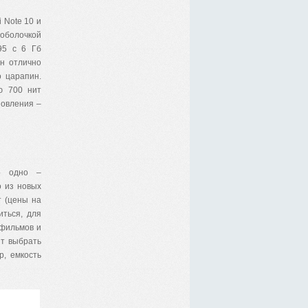
 Note 10 и
 оболочкой
95 с 6 Гб
он отлично
о царапин.
ю 700 нит
новления –
ко одно –
о из новых
т (цены на
иться, для
 фильмов и
ит выбрать
р, емкость