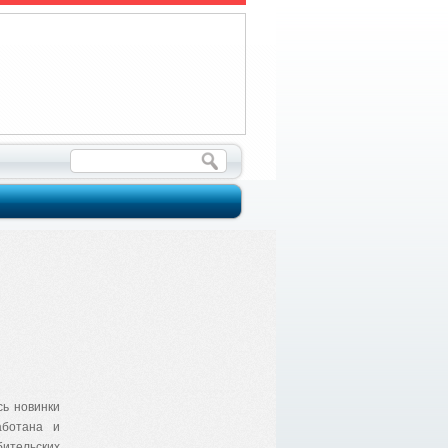
сь новинки
аботана и
ительских