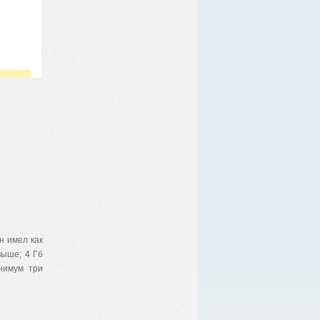
н имел как
выше; 4 Гб
инимум три