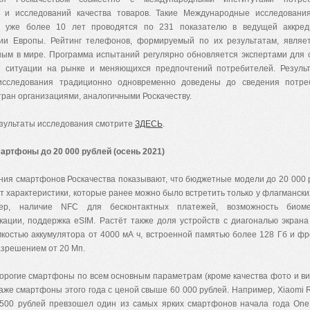
 и исследований качества товаров. Такие Международные исследования
 уже более 10 лет проводятся по 231 показателю в ведущей аккред
ии Европы. Рейтинг телефонов, формируемый по их результатам, являе
ным в мире. Программа испытаний регулярно обновляется экспертами для
й ситуации на рынке и меняющихся предпочтений потребителей. Результ
исследования традиционно одновременно доведены до сведения потре
тран организациями, аналогичными Роскачеству.
зультаты исследования смотрите
ЗДЕСЬ
.
артфоны до 20
000 рублей (осень 2021)
ния смартфонов Роскачества показывают, что бюджетные модели до 20 000 
 характеристики, которые ранее можно было встретить только у флагмански
ер, наличие NFС для бесконтактных платежей, возможность биоме
кации, поддержка eSIM. Растёт также доля устройств с диагональю экрана
мкостью аккумулятора от 4000 мА ч, встроенной памятью более 128 Гб и ф
азрешением от 20 Мп.
орогие смартфоны по всем основным параметрам (кроме качества фото и ви
аже смартфоны этого года с ценой свыше 60 000 рублей.
Например, Xiaomi 
 500 рублей превзошел один из самых ярких смартфонов начала года One