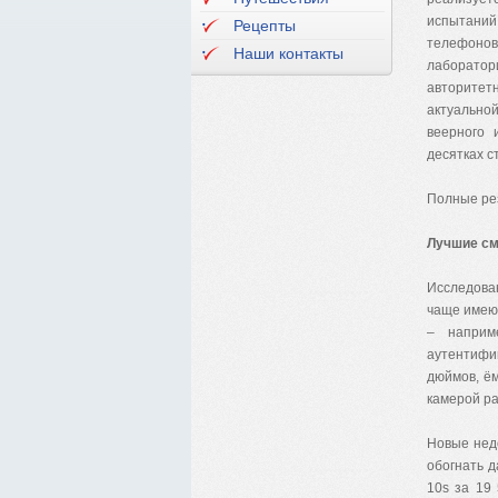
испытаний
Рецепты
телефонов
Наши контакты
лаборатор
авторитет
актуально
веерного 
десятках с
Полные ре
Лучшие см
Исследова
чаще имеют
– наприм
аутентифи
дюймов, ё
камерой р
Новые нед
обогнать д
10s за 19