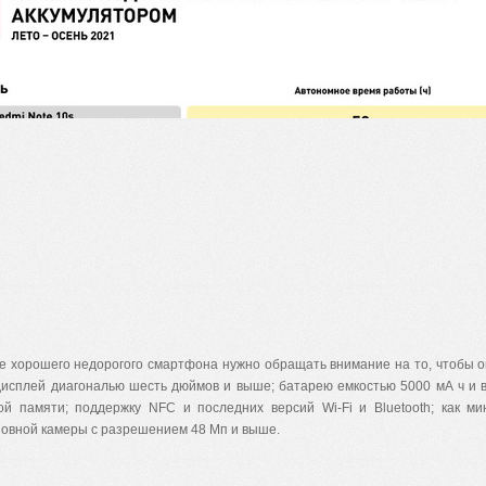
е хорошего недорогого смартфона нужно обращать внимание на то, чтобы о
дисплей диагональю шесть дюймов и выше; батарею емкостью 5000 мА ч и 
ой памяти; поддержку NFC и последних версий Wi-Fi и Bluetooth; как м
новной камеры с разрешением 48 Мп и выше.