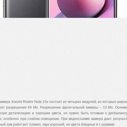
амера Xiaomi Redmi Note 10s состоит из четырех модулей, из которых широ
еет разрешение 64 Мп. Разрешение фронтальной камеры – 13 Мп. Основн
охую детализацию и хорошие цвета, но нужно быть готовым к дисбаланс
и, особенно при слабом освещении. При видеосъемке камера дает результ
ый зум работает плавно, звук хороший, но цвета бледные и с шумами.