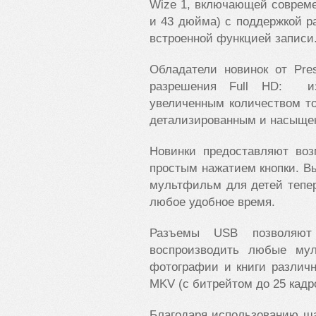
Wize 1, включающей совреме
и 43 дюйма) с поддержкой р
встроенной функцией записи
Обладатели новинок от Pre
разрешения Full HD: из
увеличенным количеством точ
детализированным и насыще
Новинки предоставляют воз
простым нажатием кнопки. В
мультфильм для детей тепер
любое удобное время.
Разъемы USB позволяют
воспроизводить любые му
фотографии и книги различн
MKV (с битрейтом до 25 кадро
Благодаря использованию ш