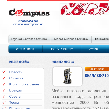
Крупная бытовая техника
Малая бытовая техника
Климатич
Фото и видео
TV, DVD, Blu-ray
Аудио
РАЗДЕЛЫ САЙТА:
НОВИНКИ МЕСЯЦА
01.07.2026
Новости
KRANZ KR-210
События
Кто и что на рынке
Бренды
Мойка высокого давлени
Советы
различные виды загрязнен
мощностью 2600 Вт об
Тесты
производительность до 500 л/
Путешествия