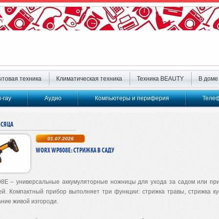
товая техника
Климатическая техника
Техника BEAUTY
В доме
u-ray
Аудио
Компьютеры и периферия
Телеф
ЕСЯЦА
01.07.2026
WORX WP808E: СТРИЖКА В САДУ
08E
–
универсальные аккумуляторные ножницы для ухода за садом или пр
ей. Компактный прибор выполняет три функции: стрижка травы, стрижка ку
ние живой изгороди.