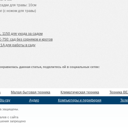
адки для травы: 10см
кг (с ножом для травы)
 1150 для ухода за садом
-750: сад без сорняков и кротов
1A для работы в саду
онравилась данная статья, поделитесь ей в социальных сетях:
а
Малая бытовая техника
Климатическая техника
Техника B
Blu-ray
Аудио
Компьютеры и периферия
Теле
а защищены.
алов с сайта
ешения запрещено