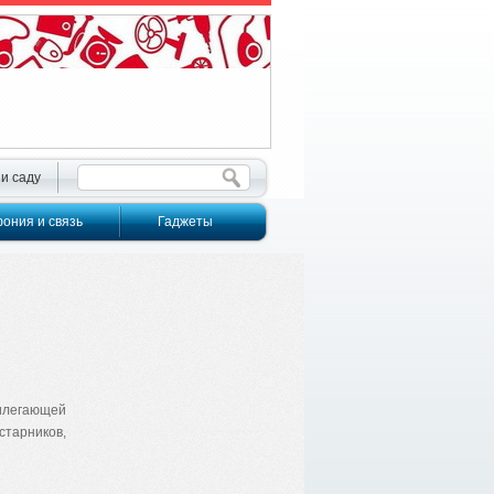
 и саду
ония и связь
Гаджеты
илегающей
старников,