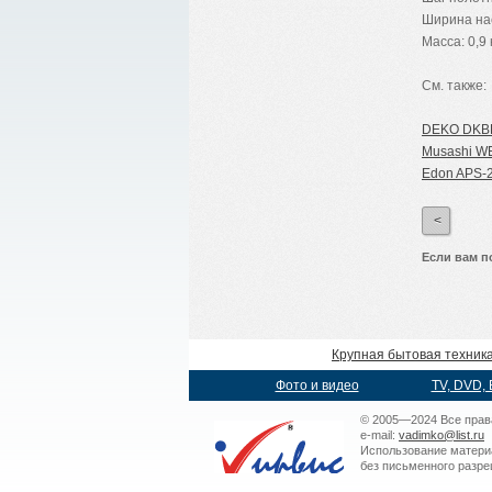
Ширина нас
Масса: 0,9 
См. также:
DEKO DKBL
Musashi WE
Edon APS-2
<
Если вам п
Крупная бытовая техник
Фото и видео
TV, DVD, 
© 2005—2024 Все прав
e-mail:
vadimko@list.ru
Использование матери
без письменного разр