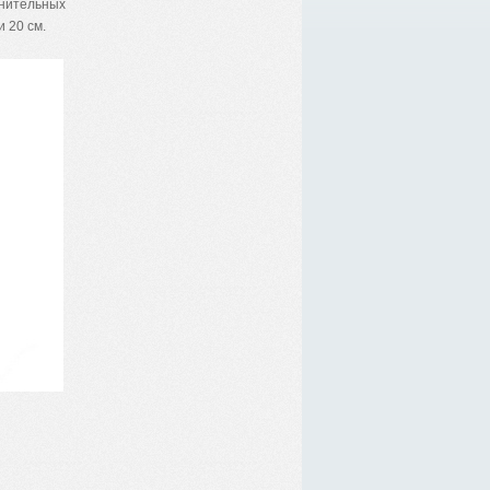
нительных
 20 см.