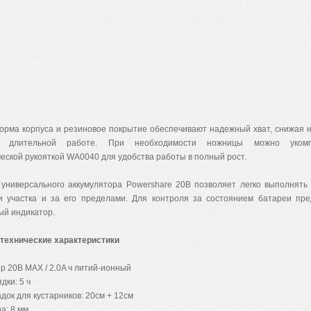
орма корпуса и резиновое покрытие обеспечивают надежный хват, снижая н
 длительной работе. При необходимости ножницы можно укомпл
еской рукояткой
WA
0040 для удобства работы в полный рост.
 универсального аккумулятора
Powershare
20В позволяет легко выполнять 
и участка и за его пределами.
Для контроля за состоянием батареи пре
ый индикатор.
технические характеристики
р 20В MAX / 2.0A ч литий-ионный
дки: 5 ч
док для кустарников: 20см + 12см
а: 8 мм