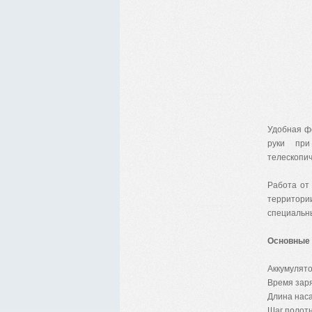
Удобная ф
руки при
телескопич
Работа от
территори
специальн
Основные 
Аккумулято
Время заря
Длина наса
Шаг полотн