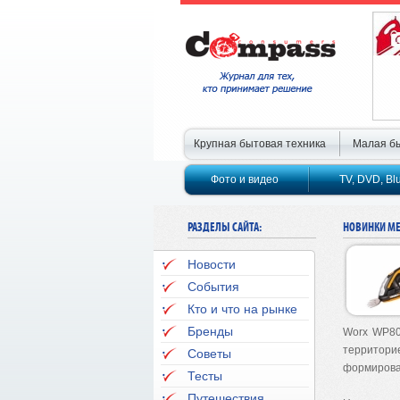
Крупная бытовая техника
Малая бы
Фото и видео
TV, DVD, Bl
РАЗДЕЛЫ САЙТА:
НОВИНКИ М
Новости
События
Кто и что на рынке
Бренды
Worx
WP
8
территори
Советы
формирова
Тесты
Путешествия