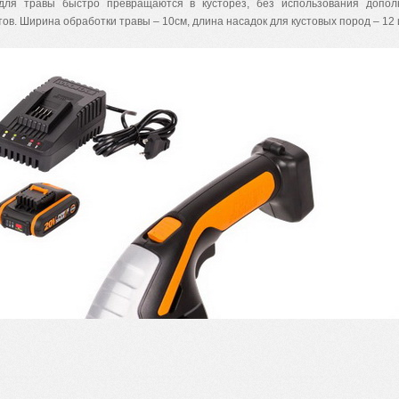
ля травы быстро превращаются в кусторез, без использования допол
ов. Ширина обработки травы – 10см, длина насадок для кустовых пород – 12 и