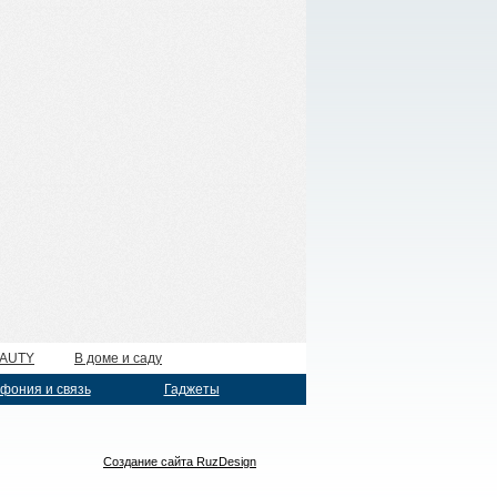
EAUTY
В доме и саду
фония и связь
Гаджеты
Создание сайта RuzDesign